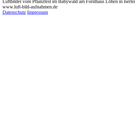
Luftbilder vom Pflanzfest im Babywald am Forsthaus Löhen in Iserl
www.luft-bild-aufnahmen.de
Datenschutz
Impressum